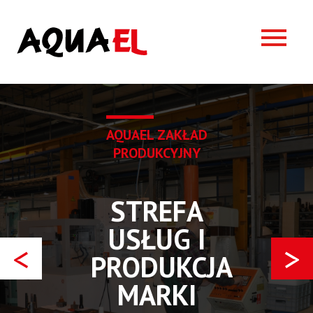
AQUAEL
ZAKŁAD
PRODUKCYJNY
STREFA
USŁUG I
<
>
PRODUKCJA
MARKI