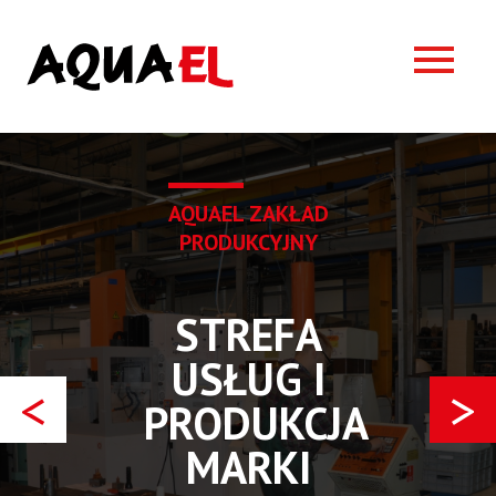
AQUAEL
ZAKŁAD
PRODUKCYJNY
STREFA
USŁUG I
<
>
PRODUKCJA
MARKI