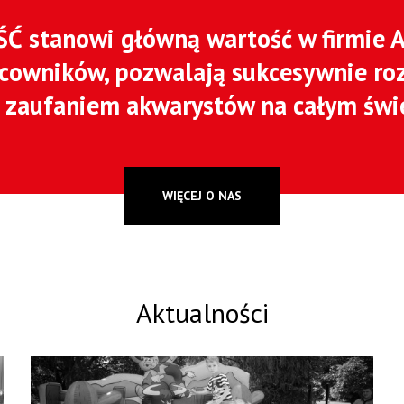
 stanowi główną wartość w firmie 
acowników, pozwalają sukcesywnie roz
ię zaufaniem akwarystów na całym świ
WIĘCEJ O NAS
Aktualności