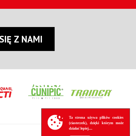
SIĘ Z NAMI
Ta strona używa plików cookies
(ciasteczek), dzięki którym może
działać lepiej....