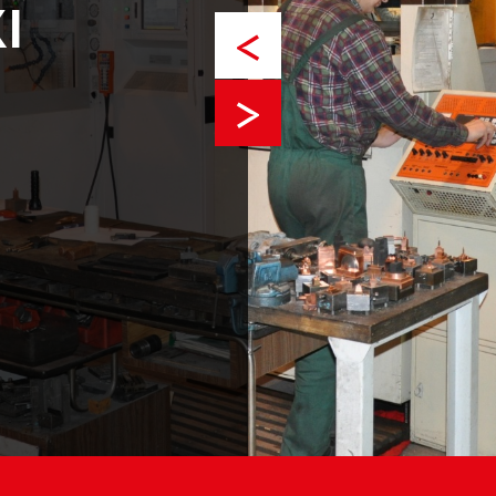
I
<
>