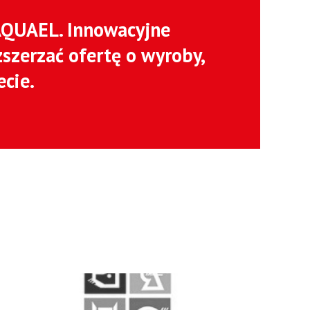
AQUAEL. Innowacyjne
szerzać ofertę o wyroby,
ecie.