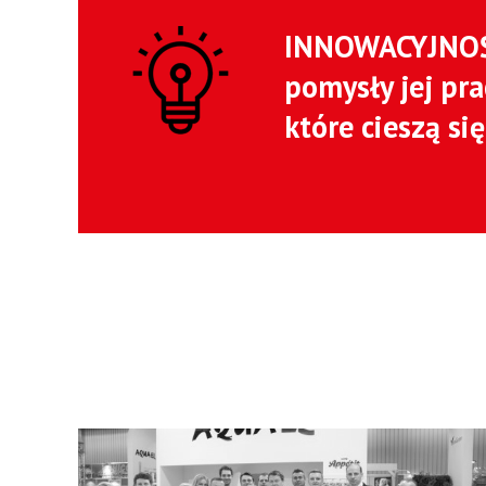
INNOWACYJNOŚĆ
pomysły jej pr
które cieszą s